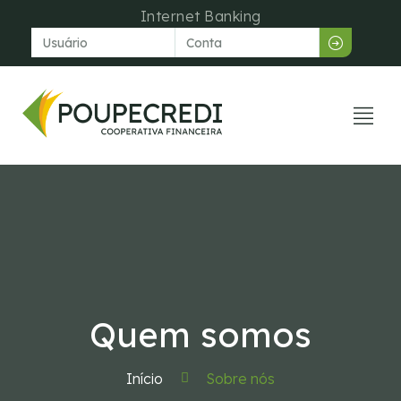
Internet Banking
Venda dir
Central de aju
Quem somos
Início
Sobre nós