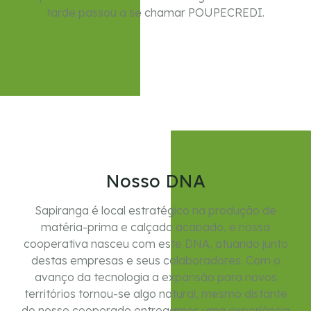
tarde passou a se chamar POUPECREDI.
Nosso DNA
Sapiranga é local estratégico na produção de
matéria-prima e calçado acabado, e nossa
cooperativa nasceu com este DNA, atuando junto
destas empresas e seus colaboradores. Com o
avanço da tecnologia a expansão para novos
territórios tornou-se algo natural, mesmo distante
do nosso cooperado entregamos uma experiência